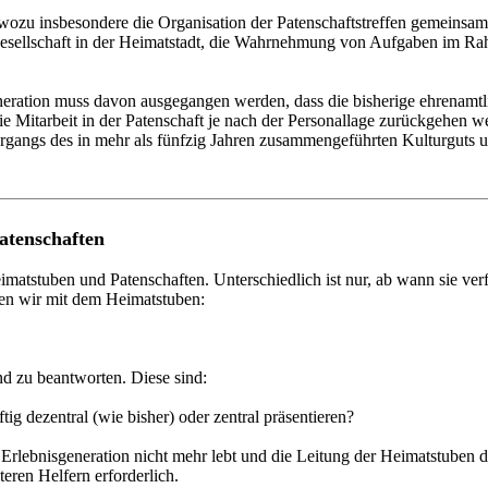
, wozu insbesondere die Organisation der Patenschaftstreffen gemeinsa
Gesellschaft in der Heimatstadt, die Wahrnehmung von Aufgaben im Rah
neration muss davon ausgegangen werden, dass die bisherige ehrenamt
ie Mitarbeit in der Patenschaft je nach der Personallage zurückgehen 
rgangs des in mehr als fünfzig Jahren zusammengeführten Kulturguts und
atenschaften
matstuben und Patenschaften. Unterschiedlich ist nur, ab wann sie verf
nen wir mit dem Heimatstuben:
nd zu beantworten. Diese sind:
tig dezentral (wie bisher) oder zentral präsentieren?
ie Erlebnisgeneration nicht mehr lebt und die Leitung der Heimatstuben
eren Helfern erforderlich.