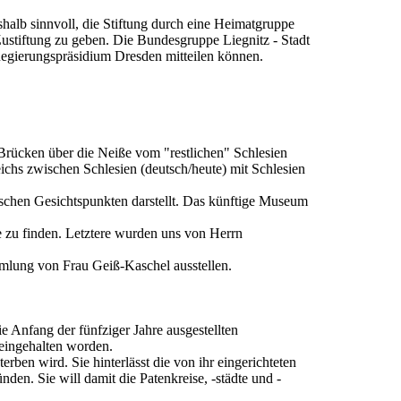
shalb sinnvoll, die Stiftung durch eine Heimatgruppe
stiftung zu geben. Die Bundesgruppe Liegnitz - Stadt
Regierungspräsidium Dresden mitteilen können.
h Brücken über die Neiße vom "restlichen" Schlesien
ichs zwischen Schlesien (deutsch/heute) mit Schlesien
rischen Gesichtspunkten darstellt. Das künftige Museum
e zu finden. Letztere wurden uns von Herrn
mlung von Frau Geiß-Kaschel ausstellen.
e Anfang der fünfziger Jahre ausgestellten
eingehalten worden.
erben wird. Sie hinterlässt die von ihr eingerichteten
den. Sie will damit die Patenkreise, -städte und -