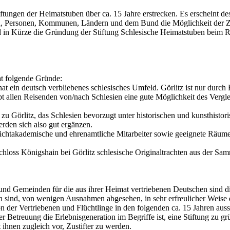
iftungen der Heimatstuben über ca. 15 Jahre erstrecken. Es erscheint de
n, Personen, Kommunen, Ländern und dem Bund die Möglichkeit der Zu
rd in Kürze die Gründung der Stiftung Schlesische Heimatstuben beim 
at folgende Gründe:
 hat ein deutsch verbliebenes schlesisches Umfeld. Görlitz ist nur durc
bt allen Reisenden von/nach Schlesien eine gute Möglichkeit des Vergle
zu Görlitz, das Schlesien bevorzugt unter historischen und kunsthisto
den sich also gut ergänzen.
, nichtakademische und ehrenamtliche Mitarbeiter sowie geeignete Räum
oss Königshain bei Görlitz schlesische Originaltrachten aus der Sam
und Gemeinden für die aus ihrer Heimat vertriebenen Deutschen sind di
 sind, von wenigen Ausnahmen abgesehen, in sehr erfreulicher Weise 
n der Vertriebenen und Flüchtlinge in den folgenden ca. 15 Jahren ausst
 Betreuung die Erlebnisgeneration im Begriffe ist, eine Stiftung zu grün
ihnen zugleich vor, Zustifter zu werden.