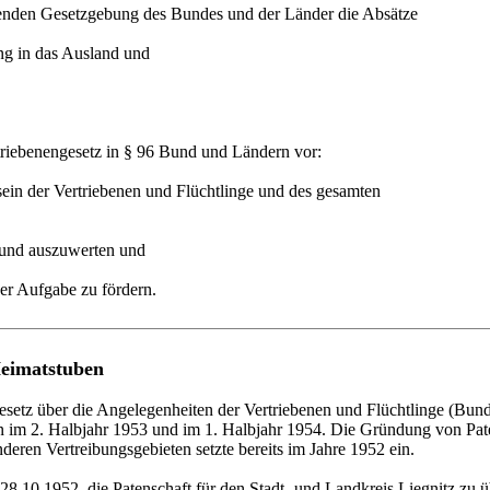
renden Gesetzgebung des Bundes und der Länder die Absätze
ng in das Ausland und
rtriebenengesetz in § 96 Bund und Ländern vor:
sein der Vertriebenen und Flüchtlinge und des gesamten
n und auszuwerten und
er Aufgabe zu fördern.
Heimatstuben
setz über die Angelegenheiten der Vertriebenen und Flüchtlinge (Bun
 im 2. Halbjahr 1953 und im 1. Halbjahr 1954. Die Gründung von Pat
deren Vertreibungsgebieten setzte bereits im Jahre 1952 ein.
 28.10.1952, die Patenschaft für den Stadt- und Landkreis Liegnitz zu