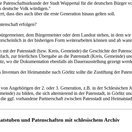
ie Patenschaftsurkunde der Stadt Wuppertal für die deutschen Bürger vo
s deutsche Volk würdigen."
rt, dass dies auch über die erste Generation hinaus gelten soll.
tenschaft erfolgen?
rgermeister, dem Bürgermeister oder dem Landrat stehen, in dem wir un
hrscheinlich in der bisherigen Form weiterarbeiten können und ab wan
 mit der Patenstadt (bzw. Kreis, Gemeinde) die Geschichte der Patensch
fach, zur feierlichen Übergabe an die Patenstadt (Kreis, Gemeinde) u
z, wo die Dokumentation ebenfalls als Dauerausstellung gezeigt werde
nventars der Heimatstube nach Görlitz sollte die Zustiftung der Patens
 von Angehörigen der 2. oder 3. Generation, z.B. in der Schlesischen Ju
einde) zu bilden, die sich alternierend in der Patenstadt, in Görlitz u
 die ggf. vorhandene Partnerschaft zwischen Patenstadt und Heimatstadt
atstuben und Patenschaften mit schlesischem Archiv