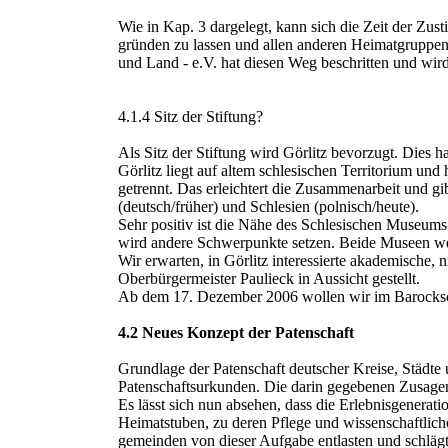
Wie in Kap. 3 dargelegt, kann sich die Zeit der Zust
gründen zu lassen und allen anderen Heimatgruppe
und Land - e.V. hat diesen Weg beschritten und wi
4.1.4 Sitz der Stiftung?
Als Sitz der Stiftung wird Görlitz bevorzugt. Dies h
Görlitz liegt auf altem schlesischen Territorium und
getrennt. Das erleichtert die Zusammenarbeit und gi
(deutsch/früher) und Schlesien (polnisch/heute).
Sehr positiv ist die Nähe des Schlesischen Museums 
wird andere Schwerpunkte setzen. Beide Museen wer
Wir erwarten, in Görlitz interessierte akademische
Oberbürgermeister Paulieck in Aussicht gestellt.
Ab dem 17. Dezember 2006 wollen wir im Barockschl
4.2 Neues Konzept der Patenschaft
Grundlage der Patenschaft deutscher Kreise, Städte 
Patenschaftsurkunden. Die darin gegebenen Zusagen
Es lässt sich nun absehen, dass die Erlebnisgeneratio
Heimatstuben, zu deren Pflege und wissenschaftlicher
gemeinden von dieser Aufgabe entlasten und schlägt 