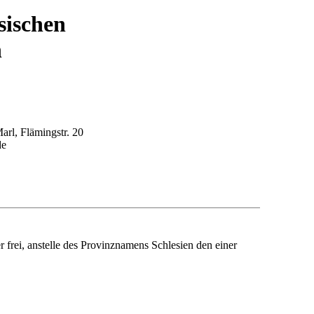
sischen
n
arl, Flämingstr. 20
de
 frei, anstelle des Provinznamens Schlesien den einer