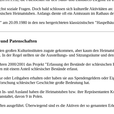
chst soziale Fragen. Doch bald schlossen sich kulturelle Aktivitäten 
lesischen Heimatstuben. Anfangs diente oft ein Amtsraum im Rathaus de
am 20.09.1980 in den neu hergerichteten klassizistischen "Haspelhäuse
 und Patenschaften
l den großen Kulturinstituten zugute gekommen, aber kaum den Heimats
t. In der Regel stellten sie die Ausstellungs- und Sitzungsräume und de
ahren 2000/2001 das Projekt "Erfassung der Bestände der schlesischen
it einem Anteil schlesischer Bestände erfasst.
 oder Leihgaben erhalten oder haben sie aus Spendengeldern oder Eigen
rforschung schlesischer Geschichte große Bedeutung hat.
 In- und Ausland haben die Heimatstuben bzw. ihre Repräsentanten Kult
nstaltet, davon 9 in Polen.
ten ausgeführt. Überwiegend sind es die Aktiven der so genannten Erle