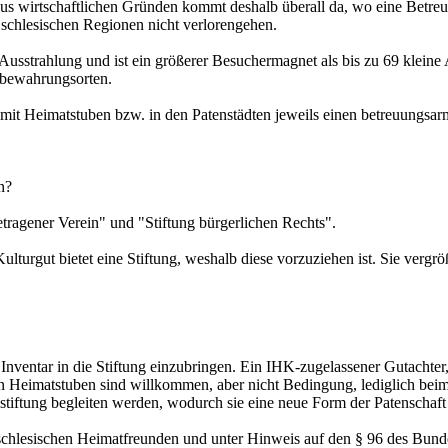
 Aus wirtschaftlichen Gründen kommt deshalb überall da, wo eine Betreuu
er schlesischen Regionen nicht verlorengehen.
 Ausstrahlung und ist ein größerer Besuchermagnet als bis zu 69 kleine 
fbewahrungsorten.
 mit Heimatstuben bzw. in den Patenstädten jeweils einen betreuungsar
n?
ragener Verein" und "Stiftung bürgerlichen Rechts".
ulturgut bietet eine Stiftung, weshalb diese vorzuziehen ist. Sie vergrö
 Inventar in die Stiftung einzubringen. Ein IHK-zugelassener Gutachte
n Heimatstuben sind willkommen, aber nicht Bedingung, lediglich beim Er
ustiftung begleiten werden, wodurch sie eine neue Form der Patenschaf
 schlesischen Heimatfreunden und unter Hinweis auf den § 96 des Bun