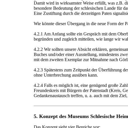
Damit wird in wirksamster Weise erfüllt, was z.B. d
besondere Bedeutung der schlesischen Lande für da
Eine Zustiftung durch die derzeitigen Paten signalisie
Wie könnte dieser Übergang in die neue Form der Pa
4.2.1 Am Anfang sollte ein Gespräch mit dem Oberbü
begründen und zugleich mitteilen, wie lange wir wa
4.2.2 Wir sollten unsere Absicht erklären, gemeinsam
Buches und/oder einer Ausstellung, mindestens zwei
mit dem zweiten Exemplar zur Mitnahme nach Görlit
4.2.3 Spätestens zum Zeitpunkt der Überführung des I
ohne Unterbrechung ausüben kann.
4.2.4 Falls es möglich ist, eine genügend große Zahl
Freundeskreis mit Bürgern der Patenstadt (Kreis, Gem
Gedankenaustausch treffen, u. a. auch mit dem Ziel,
5. Konzept des Museums Schlesische Heim
Das Konzept sieht vier Bereiche vor: